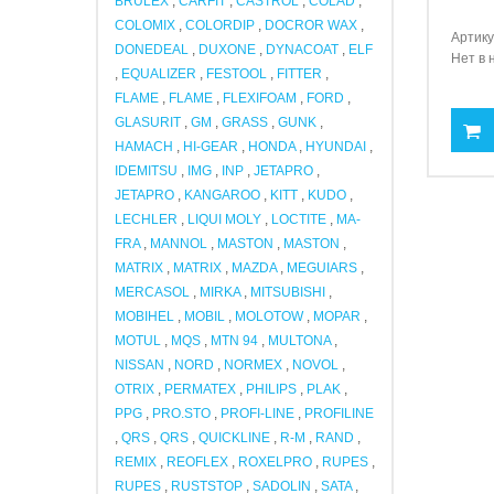
BRULEX
,
CARFIT
,
CASTROL
,
COLAD
,
COLOMIX
,
COLORDIP
,
DOCROR WAX
,
Артику
DONEDEAL
,
DUXONE
,
DYNACOAT
,
ELF
Нет в 
,
EQUALIZER
,
FESTOOL
,
FITTER
,
FLAME
,
FLAME
,
FLEXIFOAM
,
FORD
,
GLASURIT
,
GM
,
GRASS
,
GUNK
,
HAMACH
,
HI-GEAR
,
HONDA
,
HYUNDAI
,
IDEMITSU
,
IMG
,
INP
,
JETAPRO
,
JETAPRO
,
KANGAROO
,
KITT
,
KUDO
,
LECHLER
,
LIQUI MOLY
,
LOCTITE
,
MA-
FRA
,
MANNOL
,
MASTON
,
MASTON
,
MATRIX
,
MATRIX
,
MAZDA
,
MEGUIARS
,
MERCASOL
,
MIRKA
,
MITSUBISHI
,
MOBIHEL
,
MOBIL
,
MOLOTOW
,
MOPAR
,
MOTUL
,
MQS
,
MTN 94
,
MULTONA
,
NISSAN
,
NORD
,
NORMEX
,
NOVOL
,
OTRIX
,
PERMATEX
,
PHILIPS
,
PLAK
,
PPG
,
PRO.STO
,
PROFI-LINE
,
PROFILINE
,
QRS
,
QRS
,
QUICKLINE
,
R-M
,
RAND
,
REMIX
,
REOFLEX
,
ROXELPRO
,
RUPES
,
RUPES
,
RUSTSTOP
,
SADOLIN
,
SATA
,