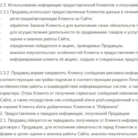
1.3. Использование информации предоставленной Клиентом и получаем
1.3.1 Продавец использует предоставленные Клиентом данные в течение
· регистрации/авторизации Клиента на Сайте;
· обработки Заказов Клиента и для выполнения своих обязательств 
· для осуществления деятельности по продвижению товаров и услуг
· оценки и анализа работы Сайта;
· определения победителя в акциях, проводимых Продавцом;
· анализа покупательских особенностей Клиента и предоставления п
· информирования клиента об акциях, скидках и специальных предло
1.3.2. Продавец вправе направлять Клиенту сообщения рекламно-инфор
соответствующие настройки подписки в соответствующем разделе Лично
особенностями работы и взаимодействия информационных систем, а та
характера. Отказ Клиента от получения сервисных сообщений невозмож
Сайте, а также посредством смс-сообщений и/или push-уведомлений и ч
в корзине Клиента и/или добавленных Клиентом в "Избранное".
2. Предоставление и передача информации, полученной Продавцом:
2.1. Продавец обязуется не передавать полученную от Клиента инфор
договора с Продавцом, для исполнения обязательств перед Клиентом и
форме в целях оценки и анализа работы Сайта, анализа покупательски