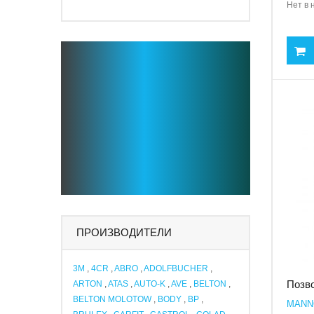
Нет в 
ПРОИЗВОДИТЕЛИ
3M
,
4CR
,
ABRO
,
ADOLFBUCHER
,
Позво
ARTON
,
ATAS
,
AUTO-K
,
AVE
,
BELTON
,
BELTON MOLOTOW
,
BODY
,
BP
,
MANNO