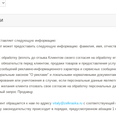
ИИ
редоставляет следующую информацию:
т может предоставить следующую информацию: фамилия, имя, отчество 
 обработку (вплоть до отзыва Клиентом своего согласия на обработку е
х обязательств перед клиентом, продажи товаров и предоставления услу
ие сообщений рекламно-информационного характера и сервисных сообщен
еральным законом "О рекламе" и локальными нормативными документам
окирования или уничтожения в случае, если персональные данные являю
 желания клиента отозвать свое согласие на обработку персональных д
ный запрос Продавцу.
нт обращается к нам по адресу
vitaly@zelkraska.ru
с соответствующей п
у законодательству происходит в порядке, предусмотренном абзацем 1 