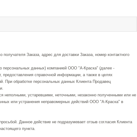
получателя Заказа, адрес для доставки Заказа, номер контактного
го персональных данных) компанией ООО "А-Краска" (далее -
г, предоставления справочной информации, а также в целях
ий. При обработке персональных данных Клиента Продавец
и.
тся неполными, устаревшими, неточными, незаконно полученными или не
анных или устранения неправомерных действий ООО "А-Краска" в
росьбой. Данное действие не подразумевает отзыв согласия Клиента
настоящего пункта.